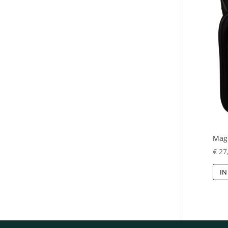
Magn
€
27
IN