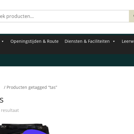
Zoeken
naar:
Openingstijden & Route
Diensten & Faciliteiten
Leerw
e
/ Producten getagged “tas”
s
 resultaat