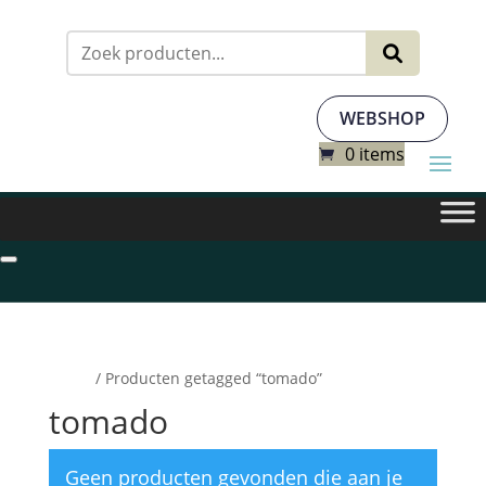
Zoeken
naar:
WEBSHOP
0 items
Home
/ Producten getagged “tomado”
tomado
Geen producten gevonden die aan je