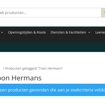
Zoeken
naar:
Openingstijden & Route
Diensten & Faciliteiten
Leerw
e
/ Producten getagged “Toon Hermans”
oon Hermans
een producten gevonden die aan je zoekcriteria vold