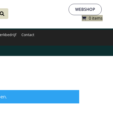
WEBSHOP
0 items
erkbedrijf
Contact
oen.