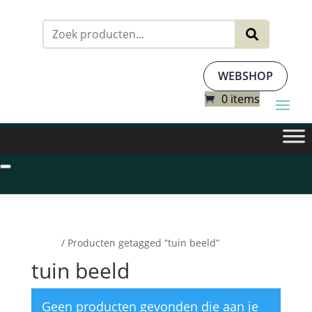
Zoeken
naar:
WEBSHOP
0 items
Home
/ Producten getagged “tuin beeld”
tuin beeld
Geen producten gevonden die aan je