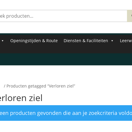
Zoeken
naar:
Openingstijden & Route
Diensten & Faciliteiten
Leerw
e
/ Producten getagged “Verloren ziel”
rloren ziel
een producten gevonden die aan je zoekcriteria vold