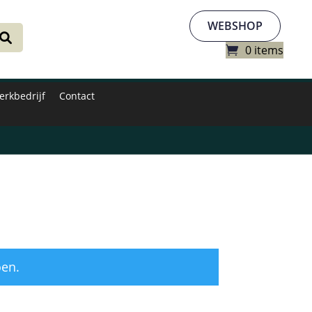
WEBSHOP
0 items
erkbedrijf
Contact
oen.