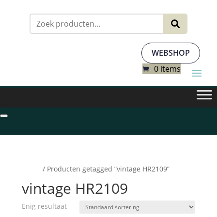
Zoeken
naar:
WEBSHOP
0 items
Home
/ Producten getagged “vintage HR2109”
vintage HR2109
Enig resultaat