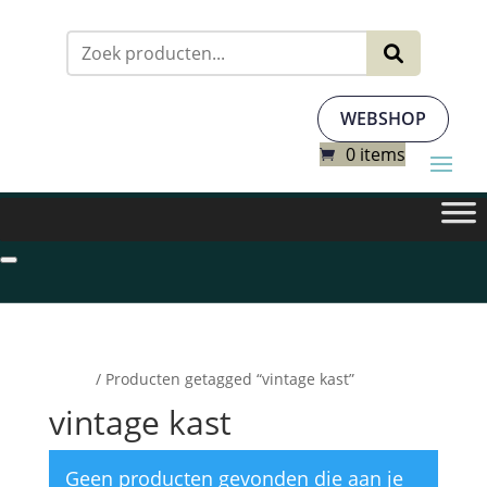
Zoeken
naar:
WEBSHOP
0 items
Home
/ Producten getagged “vintage kast”
vintage kast
Geen producten gevonden die aan je