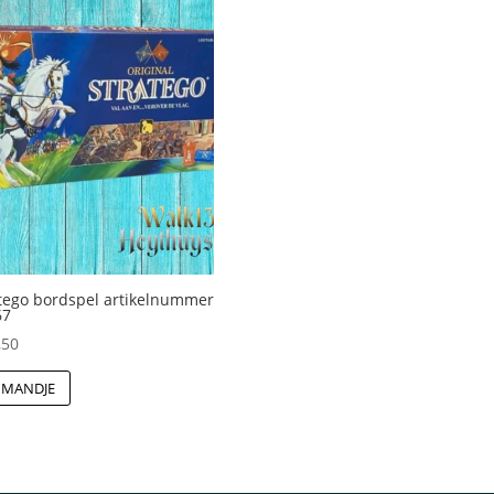
tego bordspel artikelnummer
67
,50
 MANDJE