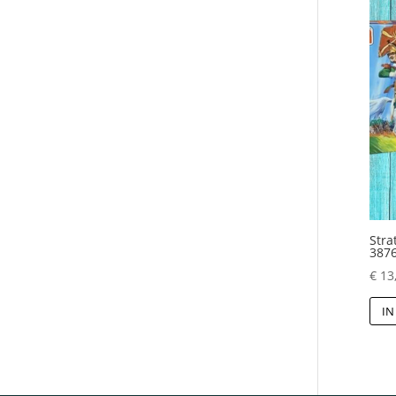
Stra
387
€
13
IN