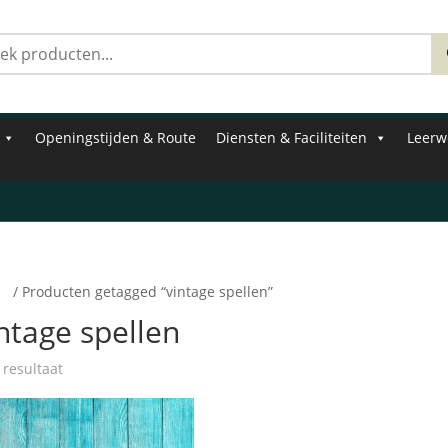
Zoeken
naar:
Openingstijden & Route
Diensten & Faciliteiten
Leerw
e
/ Producten getagged “vintage spellen”
ntage spellen
 resultaat