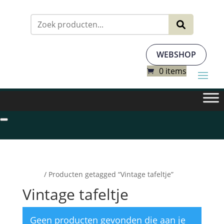
Zoeken
naar:
WEBSHOP
0 items
Home
/ Producten getagged “Vintage tafeltje”
Vintage tafeltje
Geen producten gevonden die aan je