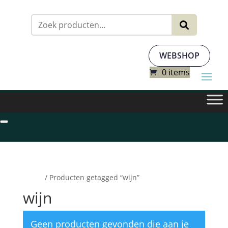
Zoeken
naar:
WEBSHOP
0 items
Home
/ Producten getagged “wijn”
wijn
Geen producten gevonden die aan je