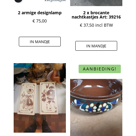
2 armige designlamp
2 x brocante
nachtkastjes Art: 39216
€
75,00
€
37,50
incl BTW
IN MANDJE
IN MANDJE
AANBIEDING!