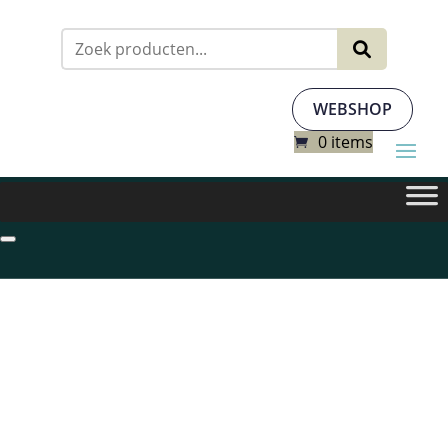
Zoeken
naar:
WEBSHOP
0 items