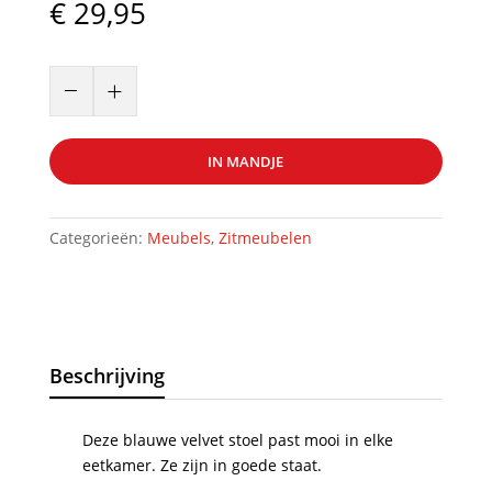
€
29,95
Eetkamer
–
+
stoel
blauw
velvet
IN MANDJE
artnr.39290
aantal
Categorieën:
Meubels
,
Zitmeubelen
Beschrijving
Deze blauwe velvet stoel past mooi in elke
eetkamer. Ze zijn in goede staat.