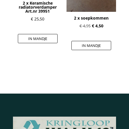
2 x Keramische
radiatorverdamper
Art.nr 39951
2 x soepkommen
€
25,50
Oorspronkelijke
Huidige
€
4,95
€
4,50
prijs
prijs
IN MANDJE
was:
is:
IN MANDJE
€ 4,95.
€ 4,50.