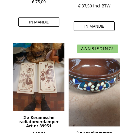
€
75,00
€
37,50
incl BTW
IN MANDJE
IN MANDJE
AANBIEDING!
2 x Keramische
radiatorverdamper
Art.nr 39951
2 x soepkommen