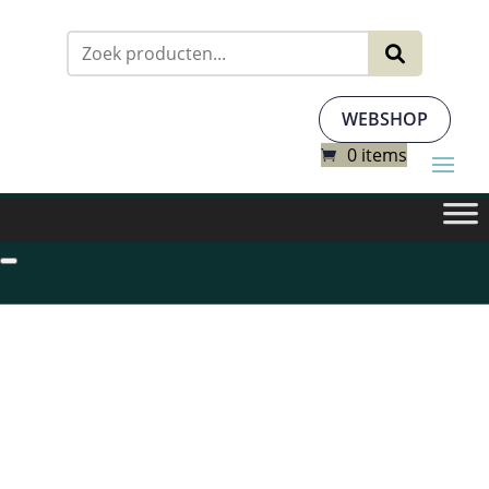
Zoeken
naar:
WEBSHOP
0 items