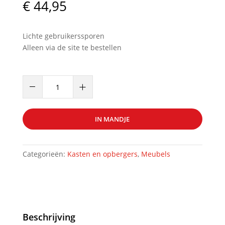
€
44,95
Lichte gebruikerssporen
Alleen via de site te bestellen
Nachtkastje
–
+
art.nr
39275
aantal
IN MANDJE
Categorieën:
Kasten en opbergers
,
Meubels
Beschrijving