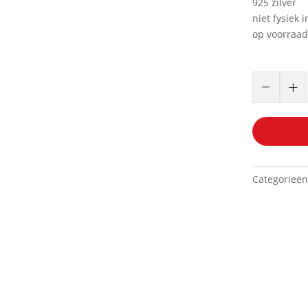
925 zilver
niet fysiek 
op voorraad
ring
–
+
925
zilver
maat
19,5
artnr:
39351
Categorieë
aantal