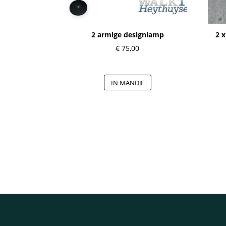
2 armige designlamp
2 x
€
75,00
IN MANDJE