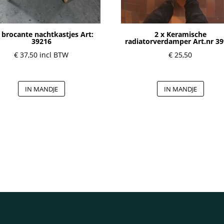
 brocante nachtkastjes Art:
2 x Keramische
39216
radiatorverdamper Art.nr 3
€
37,50
incl BTW
€
25,50
IN MANDJE
IN MANDJE