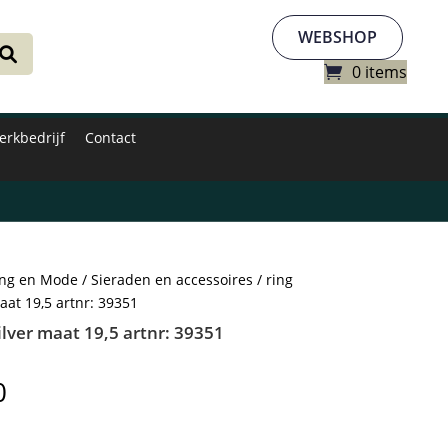
WEBSHOP
0 items
erkbedrijf
Contact
ing en Mode
/
Sieraden en accessoires
/ ring
aat 19,5 artnr: 39351
ilver maat 19,5 artnr: 39351
0