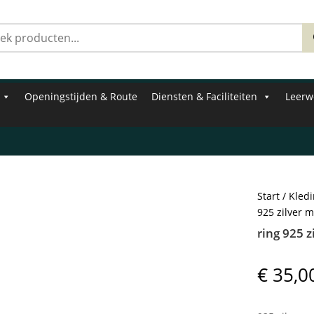
Zoeken
naar:
Openingstijden & Route
Diensten & Faciliteiten
Leerw
Start
/
Kled
925 zilver m
ring 925 z
€
35,0