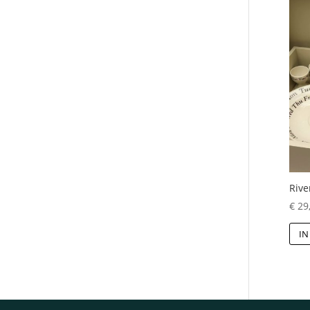
Rive
€
29
IN