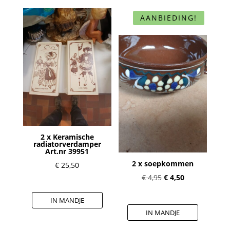
AANBIEDING!
2 x Keramische
radiatorverdamper
Art.nr 39951
2 x soepkommen
€
25,50
Oorspronkelijke
Huidige
€
4,95
€
4,50
prijs
prijs
IN MANDJE
was:
is:
IN MANDJE
€ 4,95.
€ 4,50.