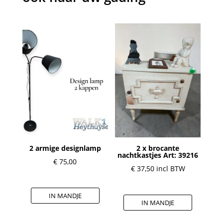
2 armige designlamp
2 x brocante
nachtkastjes Art: 39216
€
75,00
€
37,50
incl BTW
IN MANDJE
IN MANDJE