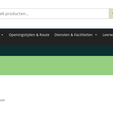
Zoeken
naar:
Openingstijden & Route
Diensten & Faciliteiten
Leerw
taat