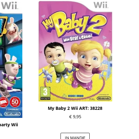
My Baby 2 Wii ART: 38228
€
9,95
arty Wii
IN MANDJE