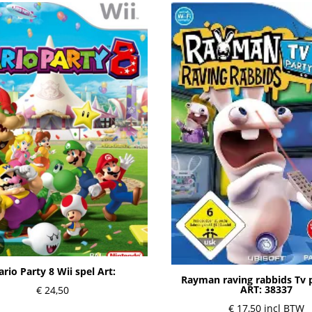
rio Party 8 Wii spel Art:
Rayman raving rabbids Tv p
ART: 38337
€
24,50
€
17,50
incl BTW