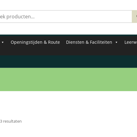
Zoeken
naar:
Openingstijden & Route
Diensten & Faciliteiten
Leerw
 3 resultaten