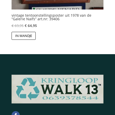
vintage tentoonstellingsposter uit 1978 van de
“Galerie Naïfs” art.nr: 39406
Oorspronkelijke
Huidige
€
69,95
€
64,95
prijs
prijs
IN MANDJE
was:
is:
€ 69,95.
€ 64,95.