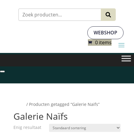
Zoeken
naar:
WEBSHOP
0 items
Home
/ Producten getagged “Galerie Naïfs”
Galerie Naïfs
Enig resultaat