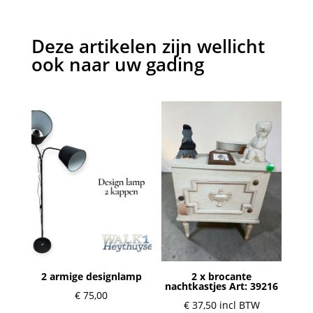
Deze artikelen zijn wellicht
ook naar uw gading
2 armige designlamp
2 x brocante
nachtkastjes Art: 39216
€
75,00
€
37,50
incl BTW