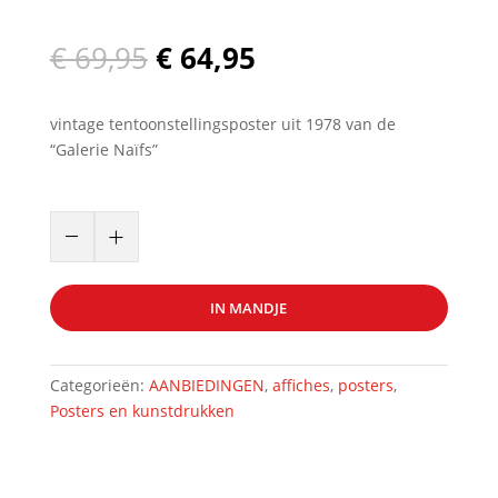
Oorspronkelijke
Huidige
€
69,95
€
64,95
prijs
prijs
was:
is:
vintage tentoonstellingsposter uit 1978 van de
€ 69,95.
€ 64,95.
“Galerie Naïfs”
vintage
–
+
tentoonstellingsposter
uit
1978
IN MANDJE
van
de
"Galerie
Categorieën:
AANBIEDINGEN
,
affiches
,
posters
,
Naïfs"
Posters en kunstdrukken
art.nr:
39406
aantal