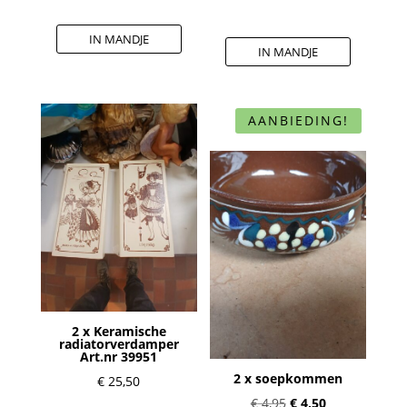
IN MANDJE
IN MANDJE
AANBIEDING!
2 x Keramische
radiatorverdamper
Art.nr 39951
2 x soepkommen
€
25,50
Oorspronkelijke
Huidige
€
4,95
€
4,50