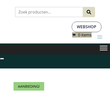
Zoeken
naar:
WEBSHOP
0 items
AANBIEDING!