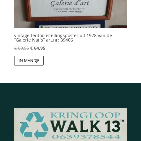
vintage tentoonstellingsposter uit 1978 van de
“Galerie Naïfs” art.nr: 39406
Oorspronkelijke
Huidige
€
69,95
€
64,95
prijs
prijs
IN MANDJE
was:
is:
€ 69,95.
€ 64,95.