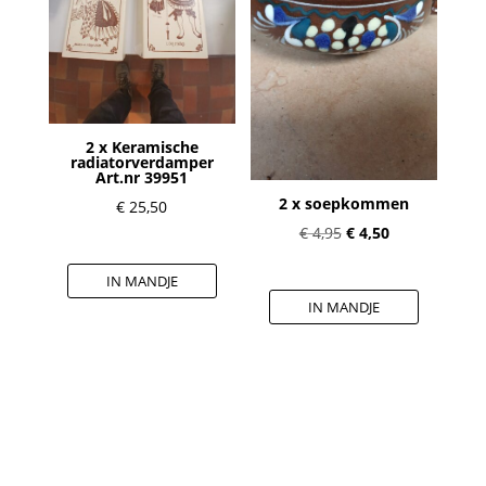
2 x Keramische
radiatorverdamper
Art.nr 39951
2 x soepkommen
€
25,50
Oorspronkelijke
Huidige
€
4,95
€
4,50
prijs
prijs
IN MANDJE
was:
is:
IN MANDJE
€ 4,95.
€ 4,50.