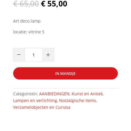
Oorspronkelijke
Huidige
€
65,00
€
55,00
prijs
prijs
was:
is:
Art deco lamp
€ 65,00.
€ 55,00.
locatie: vitrine 5
Art
–
+
deco
plafondlamp
artnr.
IN MANDJE
39372
aantal
Categorieën:
AANBIEDINGEN
,
Kunst en Antiek
,
Lampen en verlichting
,
Nostalgische items
,
Verzamelobjecten en Curiosa