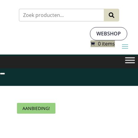
Zoeken
naar:
WEBSHOP
0 items
AANBIEDING!