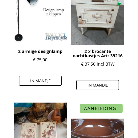
2 armige designlamp
2 x brocante
nachtkastjes Art: 39216
€
75,00
€
37,50
incl BTW
IN MANDJE
IN MANDJE
AANBIEDING!