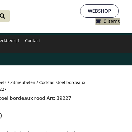
WEBSHOP
0 items
erkbedrijf
Contact
els
/
Zitmeubelen
/ Cocktail stoel bordeaux
9227
stoel bordeaux rood Art: 39227
0