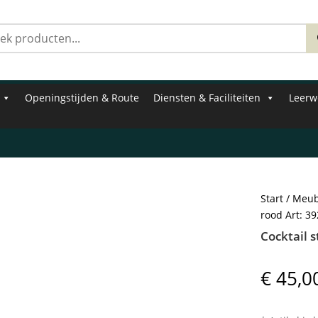
Zoeken
naar:
Openingstijden & Route
Diensten & Faciliteiten
Leerw
Start
/
Meub
rood Art: 3
Cocktail 
€
45,0