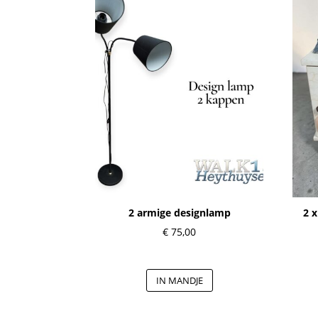
2 armige designlamp
2 x
€
75,00
IN MANDJE