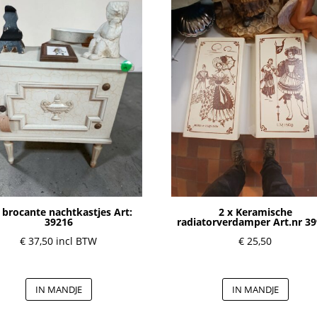
 brocante nachtkastjes Art:
2 x Keramische
39216
radiatorverdamper Art.nr 3
€
37,50
incl BTW
€
25,50
IN MANDJE
IN MANDJE