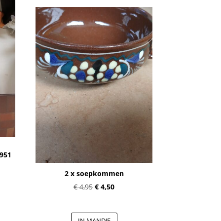
9951
2 x soepkommen
Oorspronkelijke
Huidige
€
4,95
€
4,50
prijs
prijs
was:
is:
IN MANDJE