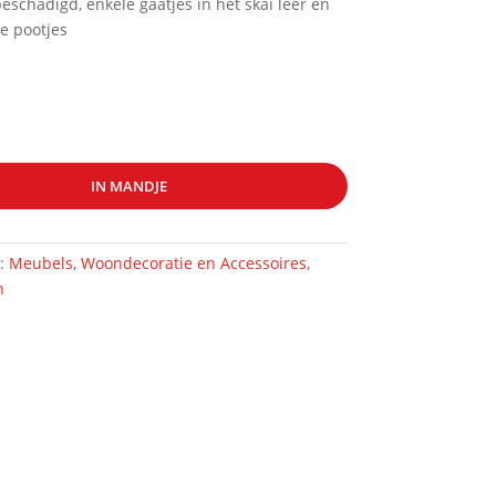
 beschadigd, enkele gaatjes in het skai leer en
de pootjes
IN MANDJE
n:
Meubels
,
Woondecoratie en Accessoires
,
n