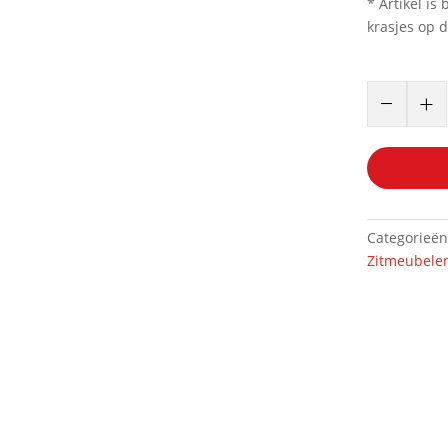
* Artikel is
krasjes op 
Cocktail
–
+
stoel
bordeaux
rood
Art:
39227
aantal
Categorieë
Zitmeubele