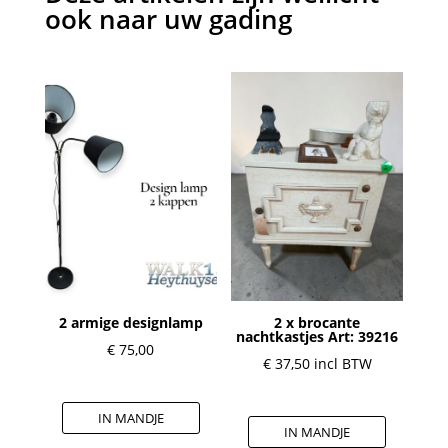
ook naar uw gading
2 armige designlamp
2 x brocante
nachtkastjes Art: 39216
€
75,00
€
37,50
incl BTW
IN MANDJE
IN MANDJE