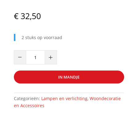
€
32,50
2 stuks op voorraad
Plafondlamp
–
+
Ideal
Lux
Corte
IN MANDJE
SP5
Ruggine
Art:
Categorieën:
Lampen en verlichting
,
Woondecoratie
39148
en Accessoires
aantal