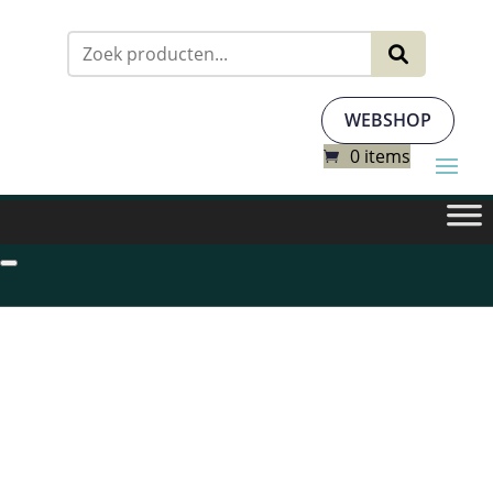
Zoeken
naar:
WEBSHOP
0 items