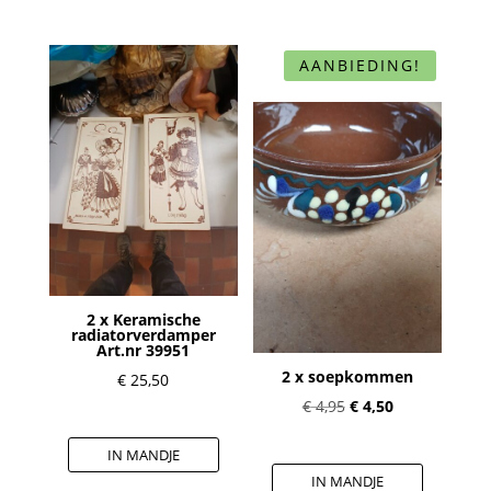
AANBIEDING!
2 x Keramische
radiatorverdamper
Art.nr 39951
2 x soepkommen
€
25,50
Oorspronkelijke
Huidige
€
4,95
€
4,50
prijs
prijs
IN MANDJE
was:
is:
IN MANDJE
€ 4,95.
€ 4,50.