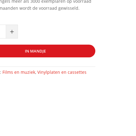
ingels meer als 3000 exemplaren op voorraad
maanden wordt de voorraad gewisseld.
+
IN MANDJE
n:
Films en muziek
,
Vinylplaten en cassettes