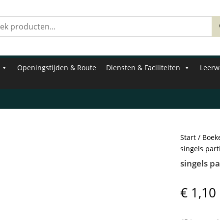
Zoeken
naar:
Openingstijden & Route
Diensten & Faciliteiten
Leerw
Start
/
Boek
singels part
singels pa
€
1,10