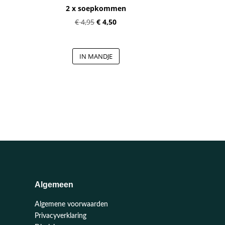
2 x soepkommen
Oorspronkelijke
Huidige
€
4,95
€
4,50
prijs
prijs
was:
is:
IN MANDJE
€ 4,95.
€ 4,50.
Algemeen
Algemene voorwaarden
Privacyverklaring