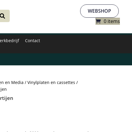
WEBSHOP
0 items
erkbedrijf
Contact
en en Media
/
Vinylplaten en cassettes
/
ijen
rtijen