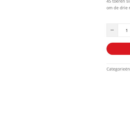
45 toeren s
om de drie 
singels
–
partijen
aantal
Categorieë