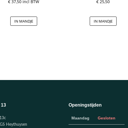
€
37,50
incl BTW
€
25,50
IN MANDJE
IN MANDJE
 13
Openingstijden
Maandag
Gesloten
13c
GS Heythuysen