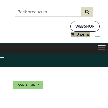
Zoeken
naar:
WEBSHOP
0 items
AANBIEDING!