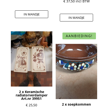
€
37,50
incl BTW
IN MANDJE
IN MANDJE
AANBIEDING!
2 x Keramische
radiatorverdamper
Art.nr 39951
2 x soepkommen
€
25,50