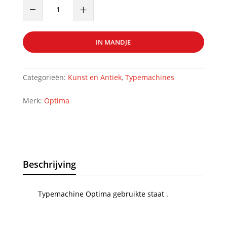
Typenmachine
–
+
Optima
Art:
39185
IN MANDJE
aantal
Categorieën:
Kunst en Antiek
,
Typemachines
Merk:
Optima
Beschrijving
Typemachine Optima gebruikte staat .