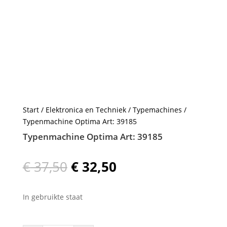
Start
/
Elektronica en Techniek
/
Typemachines
/
Typenmachine Optima Art: 39185
Typenmachine Optima Art: 39185
Oorspronkelijke
Huidige
€
37,50
€
32,50
prijs
prijs
was:
is:
In gebruikte staat
€ 37,50.
€ 32,50.